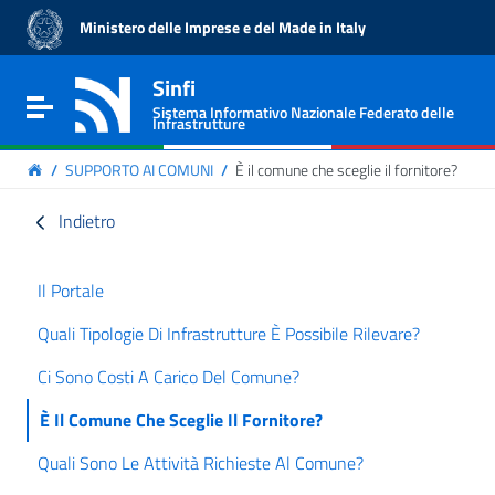
Vai ai contenuti
Ministero delle Imprese e del Made in Italy
Vai al menu di navigazione
Vai al footer
Sinfi
Sistema Informativo Nazionale Federato delle
Infrastrutture
/
SUPPORTO AI COMUNI
/
È il comune che sceglie il fornitore?
Indietro
Il Portale
Quali Tipologie Di Infrastrutture È Possibile Rilevare?
Ci Sono Costi A Carico Del Comune?
È Il Comune Che Sceglie Il Fornitore?
Quali Sono Le Attività Richieste Al Comune?